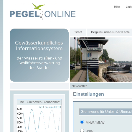
Hilfe
Link
Start
Pegelauswahl über Karte
Newsletter
Einstellungen
Elbe - Cuxhaven Steubenhöft
Grenzwerte für Unter- & Übersc
MHW / MNW
HSW