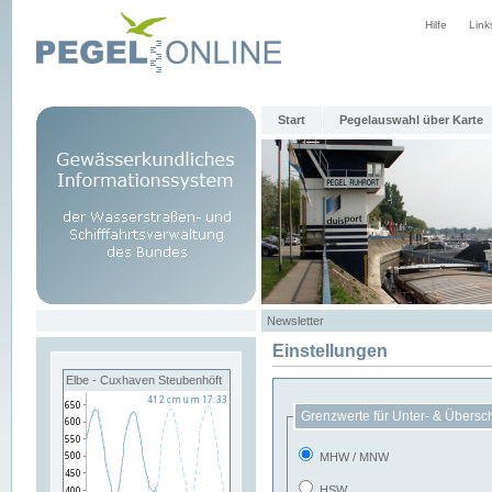
Hilfe
Link
Start
Pegelauswahl über Karte
Newsletter
Einstellungen
Elbe - Cuxhaven Steubenhöft
Grenzwerte für Unter- & Übersc
MHW / MNW
HSW