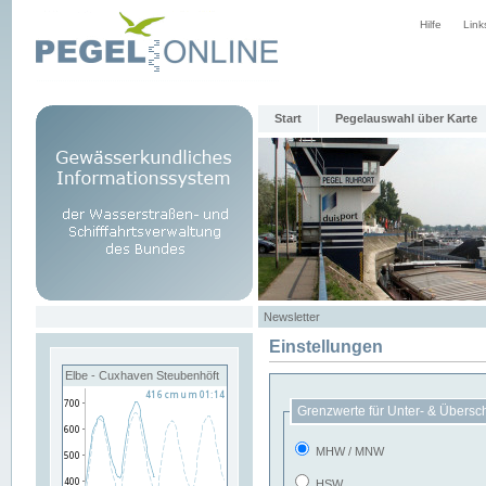
Hilfe
Link
Start
Pegelauswahl über Karte
Newsletter
Einstellungen
Elbe - Cuxhaven Steubenhöft
Grenzwerte für Unter- & Übersc
MHW / MNW
HSW