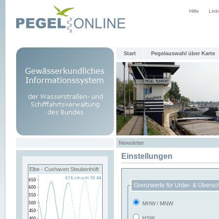
Hilfe
Link
Start
Pegelauswahl über Karte
Newsletter
Einstellungen
Elbe - Cuxhaven Steubenhöft
Grenzwerte für Unter- & Übersc
MHW / MNW
HSW