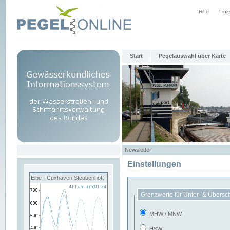
Hilfe
Link
Start
Pegelauswahl über Karte
Newsletter
Einstellungen
Elbe - Cuxhaven Steubenhöft
Grenzwerte für Unter- & Übersc
MHW / MNW
HSW