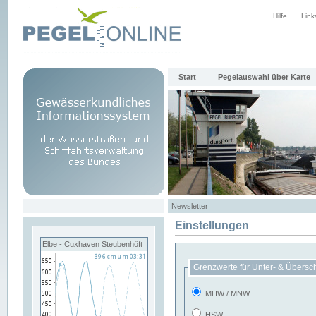
Hilfe
Link
Start
Pegelauswahl über Karte
Newsletter
Einstellungen
Elbe - Cuxhaven Steubenhöft
Grenzwerte für Unter- & Übersc
MHW / MNW
HSW