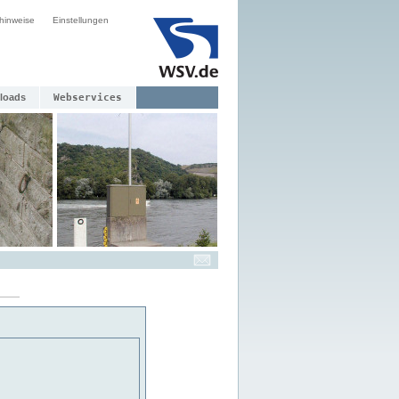
hinweise
Einstellungen
loads
Webservices