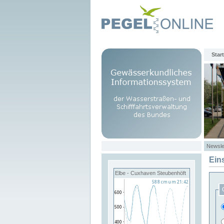
Start
Newsle
Ein
Elbe - Cuxhaven Steubenhöft