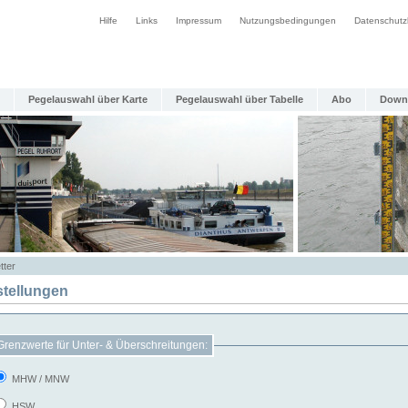
Hilfe
Links
Impressum
Nutzungsbedingungen
Datenschutz
Pegelauswahl über Karte
Pegelauswahl über Tabelle
Abo
Down
tter
stellungen
Grenzwerte für Unter- & Überschreitungen:
MHW / MNW
HSW