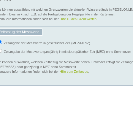
e können auswählen, mit welchen Grenzwerten die aktuellen Wasserstände in PEGELONLIN
werden. Dies wirkt sich z.B. auf die Farbgebung der Pegelpunkte in der Karte aus.
nauere Informationen finden sich bei der
Hilfe zu den Grenzwerten
.
Zeitbezug der Messwerte:
Zeitangabe der Messwerte in gesetzlicher Zeit (MEZ/MESZ)
Zeitangabe der Messwerte ganzjährig in mitteleuropäischer Zeit (MEZ) ohne Sommerzeit
e können auswählen, welchen Zeitbezug die Messwerte haben. Entweder erfolgt die Zeitangab
EZ/MESZ) oder ganzjährig in MEZ ohne Sommerzeit.
nauere Informationen finden sich bei der
Hilfe zum Zeitbezug
.