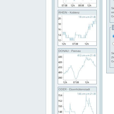
Si
RHEIN - Koblenz
Ge
DONAU - Passau
Si
(M
Ge
ODER - Eisenhüttenstadt