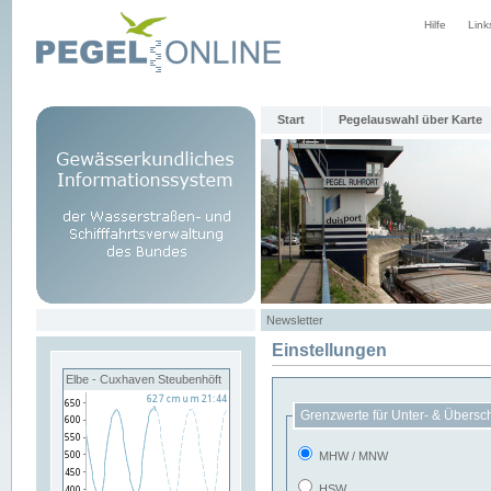
Hilfe
Link
Start
Pegelauswahl über Karte
Newsletter
Einstellungen
Elbe - Cuxhaven Steubenhöft
Grenzwerte für Unter- & Übersc
MHW / MNW
HSW