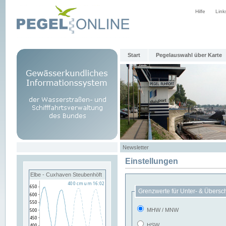
Hilfe
Link
Start
Pegelauswahl über Karte
Newsletter
Einstellungen
Elbe - Cuxhaven Steubenhöft
Grenzwerte für Unter- & Übersc
MHW / MNW
HSW