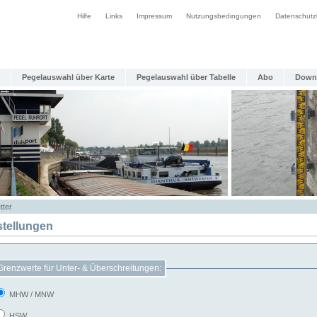
Hilfe
Links
Impressum
Nutzungsbedingungen
Datenschutz
Pegelauswahl über Karte
Pegelauswahl über Tabelle
Abo
Down
tter
stellungen
Grenzwerte für Unter- & Überschreitungen:
MHW / MNW
HSW