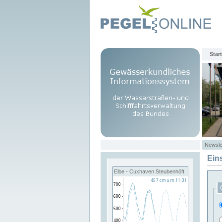
Start
Newsle
Ein
Elbe - Cuxhaven Steubenhöft