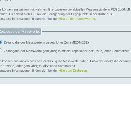
e können auswählen, mit welchen Grenzwerten die aktuellen Wasserstände in PEGELONLIN
werden. Dies wirkt sich z.B. auf die Farbgebung der Pegelpunkte in der Karte aus.
nauere Informationen finden sich bei der
Hilfe zu den Grenzwerten
.
Zeitbezug der Messwerte:
Zeitangabe der Messwerte in gesetzlicher Zeit (MEZ/MESZ)
Zeitangabe der Messwerte ganzjährig in mitteleuropäischer Zeit (MEZ) ohne Sommerzeit
e können auswählen, welchen Zeitbezug die Messwerte haben. Entweder erfolgt die Zeitangab
EZ/MESZ) oder ganzjährig in MEZ ohne Sommerzeit.
nauere Informationen finden sich bei der
Hilfe zum Zeitbezug
.