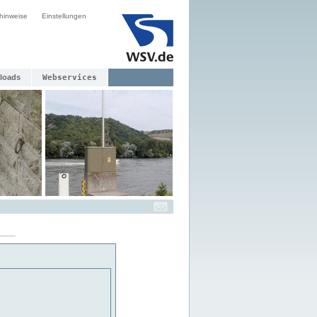
hinweise
Einstellungen
loads
Webservices