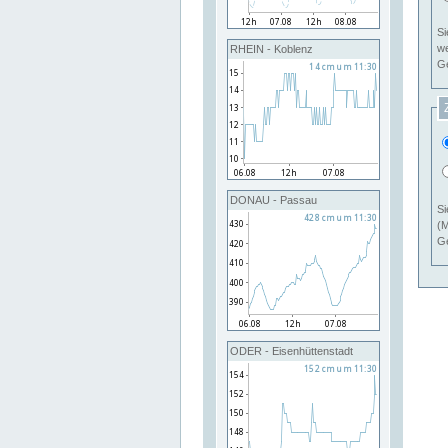
Si
RHEIN - Koblenz
Ge
DONAU - Passau
Si
(M
Ge
ODER - Eisenhüttenstadt