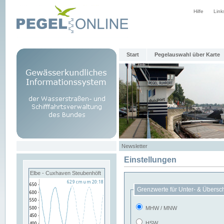
Hilfe
Link
Start
Pegelauswahl über Karte
Newsletter
Einstellungen
Elbe - Cuxhaven Steubenhöft
Grenzwerte für Unter- & Übersc
MHW / MNW
HSW