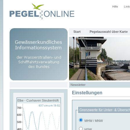
Hilfe
Link
Start
Pegelauswahl über Karte
Newsletter
Einstellungen
Elbe - Cuxhaven Steubenhöft
Grenzwerte für Unter- & Übersc
MHW / MNW
HSW