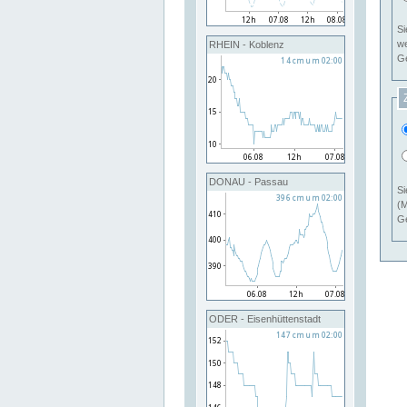
Si
RHEIN - Koblenz
Ge
DONAU - Passau
Si
(M
Ge
ODER - Eisenhüttenstadt