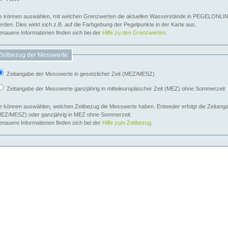
e können auswählen, mit welchen Grenzwerten die aktuellen Wasserstände in PEGELONLIN
werden. Dies wirkt sich z.B. auf die Farbgebung der Pegelpunkte in der Karte aus.
nauere Informationen finden sich bei der
Hilfe zu den Grenzwerten
.
Zeitbezug der Messwerte:
Zeitangabe der Messwerte in gesetzlicher Zeit (MEZ/MESZ)
Zeitangabe der Messwerte ganzjährig in mitteleuropäischer Zeit (MEZ) ohne Sommerzeit
e können auswählen, welchen Zeitbezug die Messwerte haben. Entweder erfolgt die Zeitangab
EZ/MESZ) oder ganzjährig in MEZ ohne Sommerzeit.
nauere Informationen finden sich bei der
Hilfe zum Zeitbezug
.