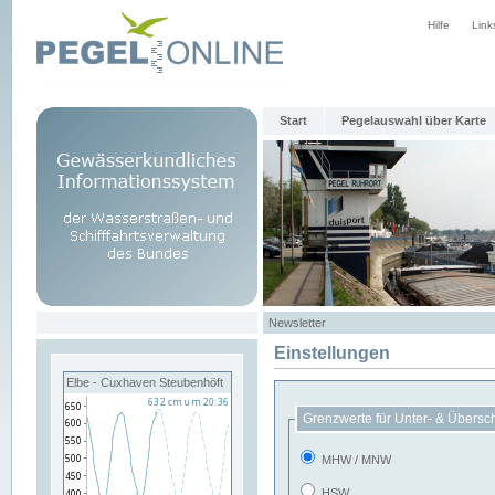
Hilfe
Link
Start
Pegelauswahl über Karte
Newsletter
Einstellungen
Elbe - Cuxhaven Steubenhöft
Grenzwerte für Unter- & Übersc
MHW / MNW
HSW