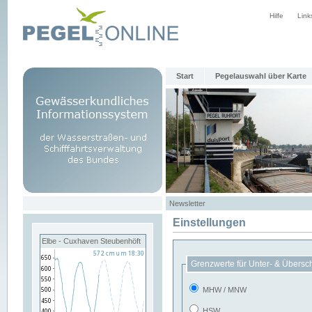
Hilfe
Link
Start
Pegelauswahl über Karte
Newsletter
Einstellungen
Elbe - Cuxhaven Steubenhöft
Grenzwerte für Unter- & Übersc
MHW / MNW
HSW