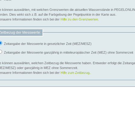
e können auswählen, mit welchen Grenzwerten die aktuellen Wasserstände in PEGELONLIN
werden. Dies wirkt sich z.B. auf die Farbgebung der Pegelpunkte in der Karte aus.
nauere Informationen finden sich bei der
Hilfe zu den Grenzwerten
.
Zeitbezug der Messwerte:
Zeitangabe der Messwerte in gesetzlicher Zeit (MEZ/MESZ)
Zeitangabe der Messwerte ganzjährig in mitteleuropäischer Zeit (MEZ) ohne Sommerzeit
e können auswählen, welchen Zeitbezug die Messwerte haben. Entweder erfolgt die Zeitangab
EZ/MESZ) oder ganzjährig in MEZ ohne Sommerzeit.
nauere Informationen finden sich bei der
Hilfe zum Zeitbezug
.