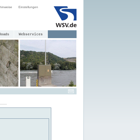
hinweise
Einstellungen
loads
Webservices