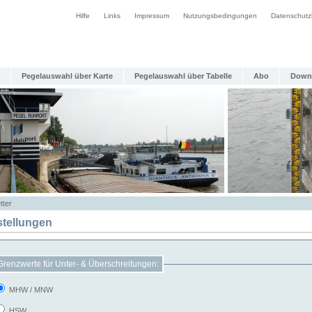
Hilfe
Links
Impressum
Nutzungsbedingungen
Datenschutz
Pegelauswahl über Karte
Pegelauswahl über Tabelle
Abo
Down
tter
stellungen
Grenzwerte für Unter- & Überschreitungen:
MHW / MNW
HSW