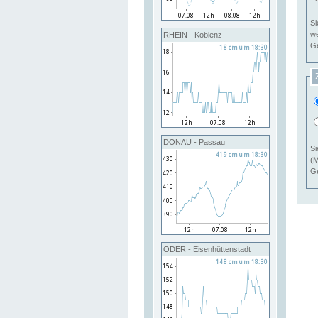
Si
RHEIN - Koblenz
Ge
DONAU - Passau
Si
(M
Ge
ODER - Eisenhüttenstadt