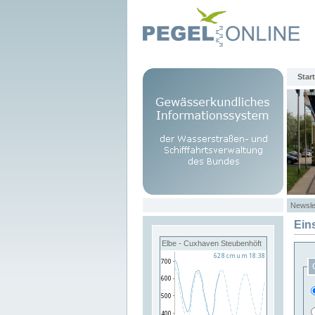
Start
Newsle
Ein
Elbe - Cuxhaven Steubenhöft