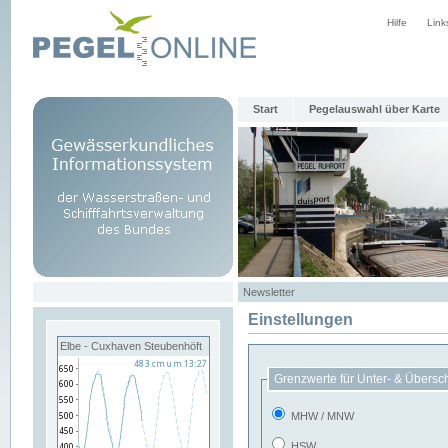
Hilfe
Link
Start
Pegelauswahl über Karte
Newsletter
Einstellungen
Elbe - Cuxhaven Steubenhöft
Grenzwerte für Unter- & Übersc
MHW / MNW
HSW