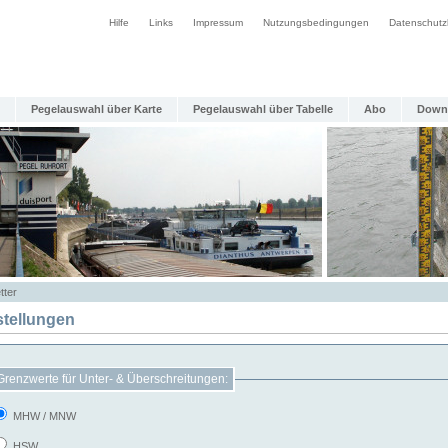
Hilfe
Links
Impressum
Nutzungsbedingungen
Datenschutz
Pegelauswahl über Karte
Pegelauswahl über Tabelle
Abo
Down
tter
stellungen
Grenzwerte für Unter- & Überschreitungen:
MHW / MNW
HSW