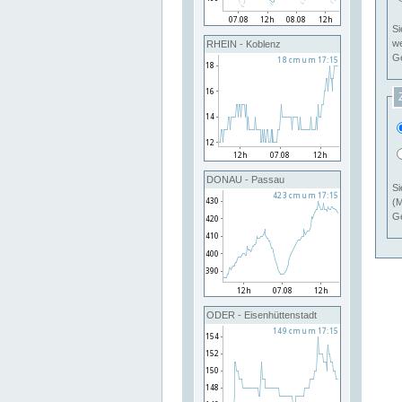
Si
RHEIN - Koblenz
Ge
DONAU - Passau
Si
(M
Ge
ODER - Eisenhüttenstadt