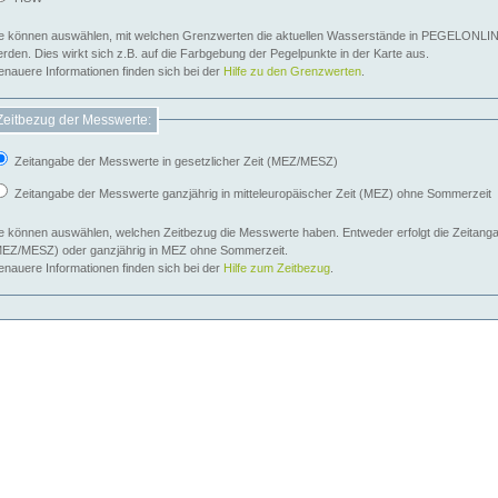
e können auswählen, mit welchen Grenzwerten die aktuellen Wasserstände in PEGELONLIN
werden. Dies wirkt sich z.B. auf die Farbgebung der Pegelpunkte in der Karte aus.
nauere Informationen finden sich bei der
Hilfe zu den Grenzwerten
.
Zeitbezug der Messwerte:
Zeitangabe der Messwerte in gesetzlicher Zeit (MEZ/MESZ)
Zeitangabe der Messwerte ganzjährig in mitteleuropäischer Zeit (MEZ) ohne Sommerzeit
e können auswählen, welchen Zeitbezug die Messwerte haben. Entweder erfolgt die Zeitangab
EZ/MESZ) oder ganzjährig in MEZ ohne Sommerzeit.
nauere Informationen finden sich bei der
Hilfe zum Zeitbezug
.