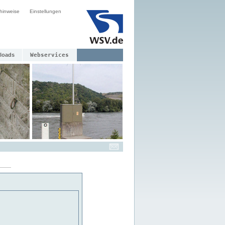
hinweise
Einstellungen
loads
Webservices