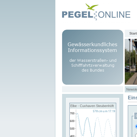
Start
Newsle
Ein
Elbe - Cuxhaven Steubenhöft