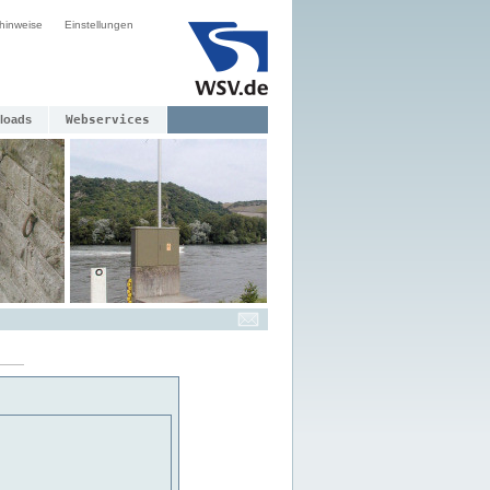
hinweise
Einstellungen
loads
Webservices