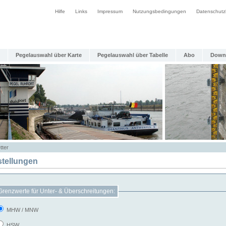
Hilfe
Links
Impressum
Nutzungsbedingungen
Datenschutz
Pegelauswahl über Karte
Pegelauswahl über Tabelle
Abo
Down
tter
stellungen
Grenzwerte für Unter- & Überschreitungen:
MHW / MNW
HSW