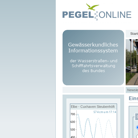
Start
Newsle
Ein
Elbe - Cuxhaven Steubenhöft