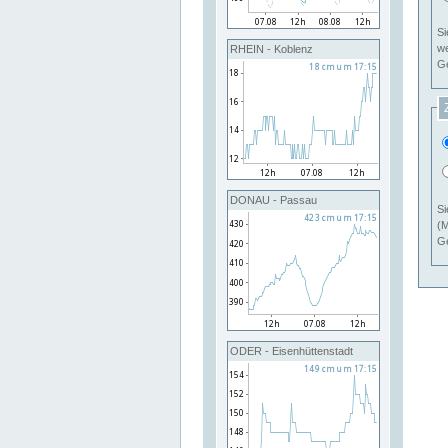
Si
RHEIN - Koblenz
Ge
DONAU - Passau
Si
(M
Ge
ODER - Eisenhüttenstadt