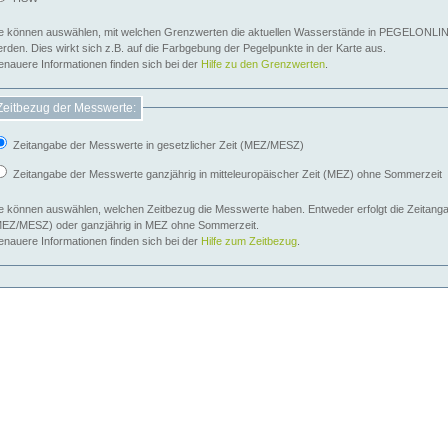
e können auswählen, mit welchen Grenzwerten die aktuellen Wasserstände in PEGELONLIN
werden. Dies wirkt sich z.B. auf die Farbgebung der Pegelpunkte in der Karte aus.
nauere Informationen finden sich bei der
Hilfe zu den Grenzwerten
.
Zeitbezug der Messwerte:
Zeitangabe der Messwerte in gesetzlicher Zeit (MEZ/MESZ)
Zeitangabe der Messwerte ganzjährig in mitteleuropäischer Zeit (MEZ) ohne Sommerzeit
e können auswählen, welchen Zeitbezug die Messwerte haben. Entweder erfolgt die Zeitangab
EZ/MESZ) oder ganzjährig in MEZ ohne Sommerzeit.
nauere Informationen finden sich bei der
Hilfe zum Zeitbezug
.