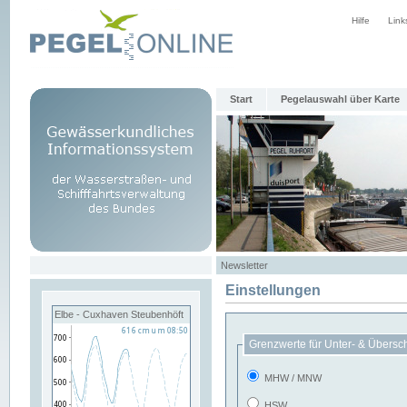
Hilfe
Link
Start
Pegelauswahl über Karte
Newsletter
Einstellungen
Elbe - Cuxhaven Steubenhöft
Grenzwerte für Unter- & Übersc
MHW / MNW
HSW