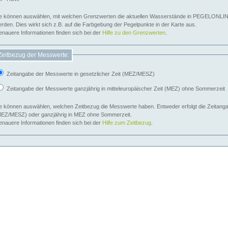
e können auswählen, mit welchen Grenzwerten die aktuellen Wasserstände in PEGELONLIN
werden. Dies wirkt sich z.B. auf die Farbgebung der Pegelpunkte in der Karte aus.
nauere Informationen finden sich bei der
Hilfe zu den Grenzwerten
.
Zeitbezug der Messwerte:
Zeitangabe der Messwerte in gesetzlicher Zeit (MEZ/MESZ)
Zeitangabe der Messwerte ganzjährig in mitteleuropäischer Zeit (MEZ) ohne Sommerzeit
e können auswählen, welchen Zeitbezug die Messwerte haben. Entweder erfolgt die Zeitangab
EZ/MESZ) oder ganzjährig in MEZ ohne Sommerzeit.
nauere Informationen finden sich bei der
Hilfe zum Zeitbezug
.