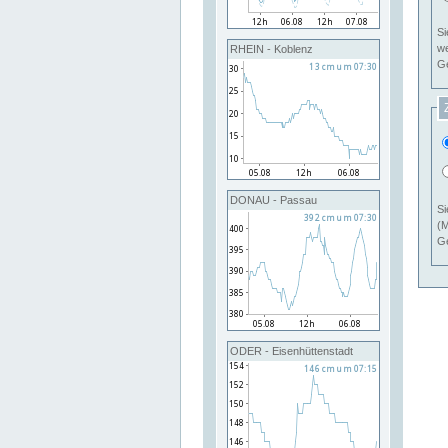
Si
RHEIN - Koblenz
Ge
DONAU - Passau
Si
(M
Ge
ODER - Eisenhüttenstadt