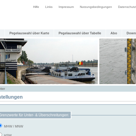
Hilfe
Links
Impressum
Nutzungsbedingungen
Datenschutz
Pegelauswahl über Karte
Pegelauswahl über Tabelle
Abo
Down
tter
stellungen
Grenzwerte für Unter- & Überschreitungen:
MHW / MNW
HSW