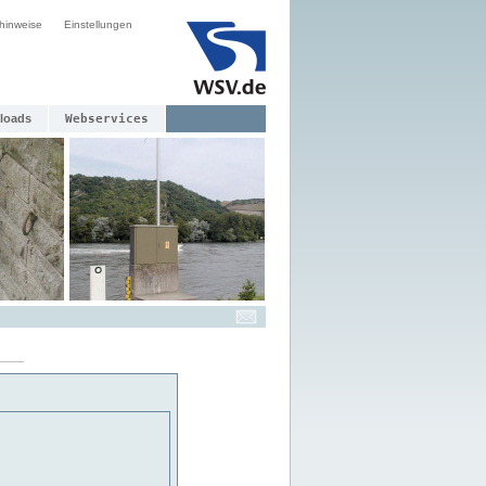
hinweise
Einstellungen
loads
Webservices