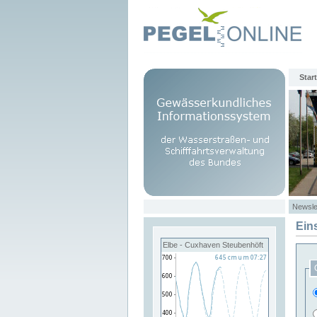
Start
Newsle
Ein
Elbe - Cuxhaven Steubenhöft