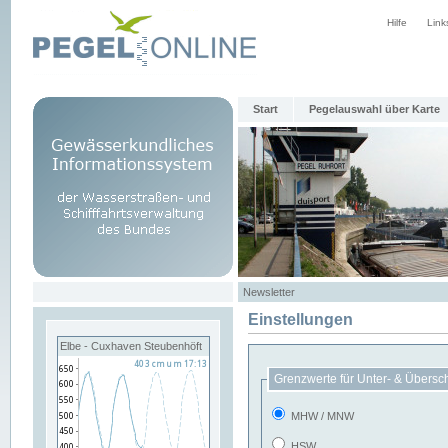
Hilfe
Link
Start
Pegelauswahl über Karte
Newsletter
Einstellungen
Elbe - Cuxhaven Steubenhöft
Grenzwerte für Unter- & Übersc
MHW / MNW
HSW