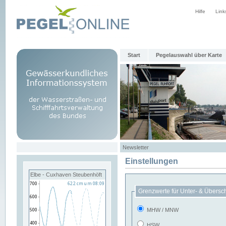
Hilfe
Link
Start
Pegelauswahl über Karte
Newsletter
Einstellungen
Elbe - Cuxhaven Steubenhöft
Grenzwerte für Unter- & Übersc
MHW / MNW
HSW