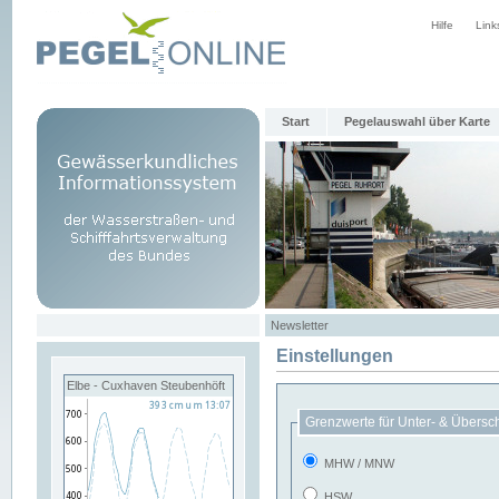
Hilfe
Link
Start
Pegelauswahl über Karte
Newsletter
Einstellungen
Elbe - Cuxhaven Steubenhöft
Grenzwerte für Unter- & Übersc
MHW / MNW
HSW