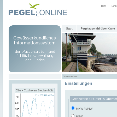
Hilfe
Link
Start
Pegelauswahl über Karte
Newsletter
Einstellungen
Elbe - Cuxhaven Steubenhöft
Grenzwerte für Unter- & Übersc
MHW / MNW
HSW