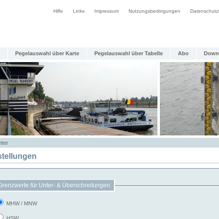
Hilfe
Links
Impressum
Nutzungsbedingungen
Datenschutz
Pegelauswahl über Karte
Pegelauswahl über Tabelle
Abo
Down
tter
stellungen
Grenzwerte für Unter- & Überschreitungen:
MHW / MNW
HSW