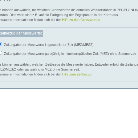
e können auswählen, mit welchen Grenzwerten die aktuellen Wasserstände in PEGELONLIN
werden. Dies wirkt sich z.B. auf die Farbgebung der Pegelpunkte in der Karte aus.
nauere Informationen finden sich bei der
Hilfe zu den Grenzwerten
.
Zeitbezug der Messwerte:
Zeitangabe der Messwerte in gesetzlicher Zeit (MEZ/MESZ)
Zeitangabe der Messwerte ganzjährig in mitteleuropäischer Zeit (MEZ) ohne Sommerzeit
e können auswählen, welchen Zeitbezug die Messwerte haben. Entweder erfolgt die Zeitangab
EZ/MESZ) oder ganzjährig in MEZ ohne Sommerzeit.
nauere Informationen finden sich bei der
Hilfe zum Zeitbezug
.