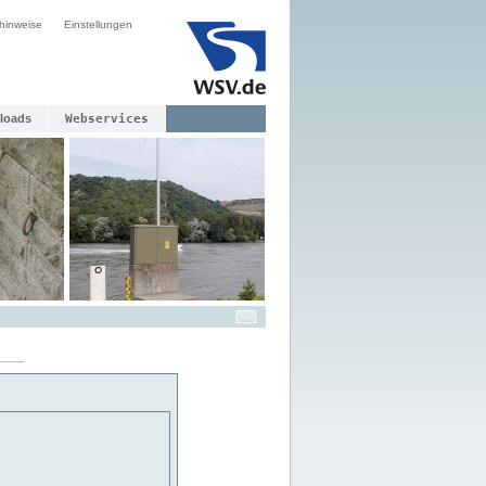
hinweise
Einstellungen
loads
Webservices