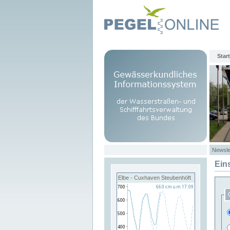
Start
Newsle
Ein
Elbe - Cuxhaven Steubenhöft