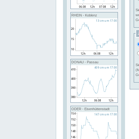
Si
RHEIN - Koblenz
Ge
DONAU - Passau
Si
(M
Ge
ODER - Eisenhüttenstadt