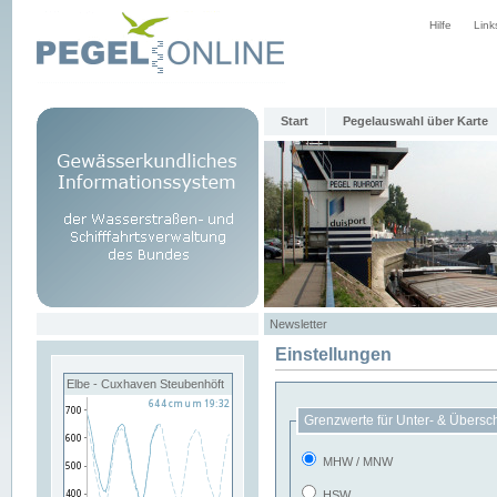
Hilfe
Link
Start
Pegelauswahl über Karte
Newsletter
Einstellungen
Elbe - Cuxhaven Steubenhöft
Grenzwerte für Unter- & Übersc
MHW / MNW
HSW