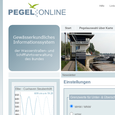
Hilfe
Link
Start
Pegelauswahl über Karte
Newsletter
Einstellungen
Elbe - Cuxhaven Steubenhöft
Grenzwerte für Unter- & Übersc
MHW / MNW
HSW