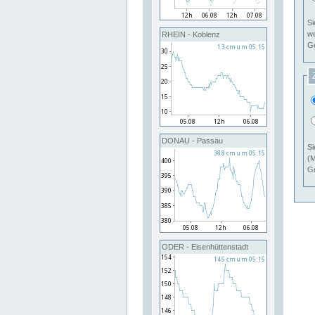
Si
RHEIN - Koblenz
Ge
DONAU - Passau
Si
(M
Ge
ODER - Eisenhüttenstadt