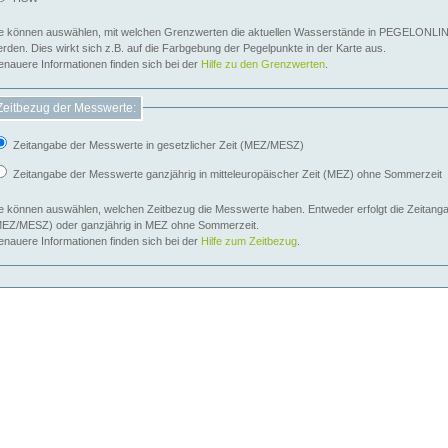
e können auswählen, mit welchen Grenzwerten die aktuellen Wasserstände in PEGELONLIN
werden. Dies wirkt sich z.B. auf die Farbgebung der Pegelpunkte in der Karte aus.
nauere Informationen finden sich bei der
Hilfe zu den Grenzwerten
.
Zeitbezug der Messwerte:
Zeitangabe der Messwerte in gesetzlicher Zeit (MEZ/MESZ)
Zeitangabe der Messwerte ganzjährig in mitteleuropäischer Zeit (MEZ) ohne Sommerzeit
e können auswählen, welchen Zeitbezug die Messwerte haben. Entweder erfolgt die Zeitangab
EZ/MESZ) oder ganzjährig in MEZ ohne Sommerzeit.
nauere Informationen finden sich bei der
Hilfe zum Zeitbezug
.