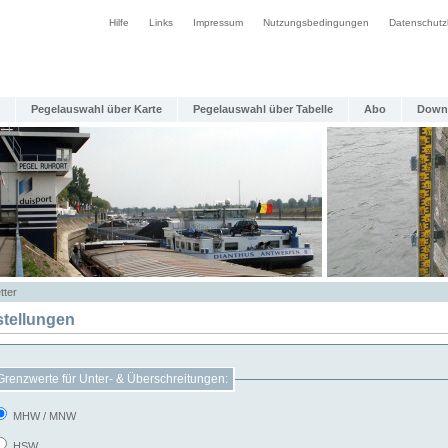
Hilfe
Links
Impressum
Nutzungsbedingungen
Datenschutz
Pegelauswahl über Karte
Pegelauswahl über Tabelle
Abo
Down
tter
stellungen
Grenzwerte für Unter- & Überschreitungen:
MHW / MNW
HSW