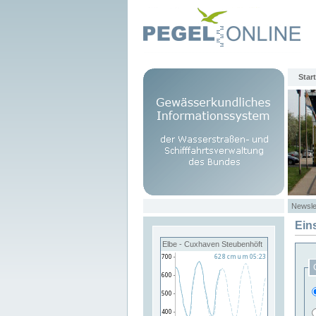
Start
Newsle
Ein
Elbe - Cuxhaven Steubenhöft