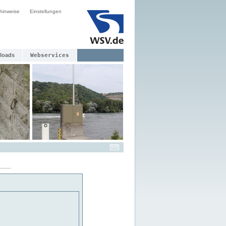
hinweise
Einstellungen
loads
Webservices