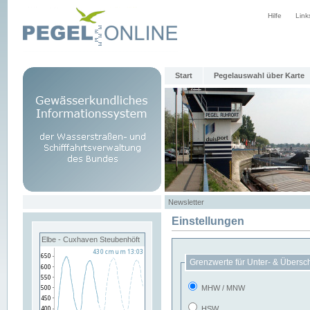
Hilfe
Link
Start
Pegelauswahl über Karte
Newsletter
Einstellungen
Elbe - Cuxhaven Steubenhöft
Grenzwerte für Unter- & Übersc
MHW / MNW
HSW