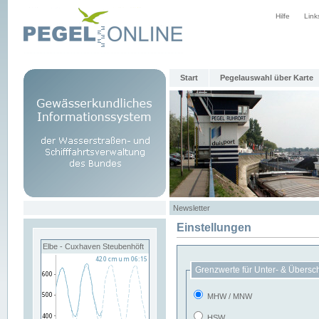
Hilfe
Link
Start
Pegelauswahl über Karte
Newsletter
Einstellungen
Elbe - Cuxhaven Steubenhöft
Grenzwerte für Unter- & Übersc
MHW / MNW
HSW