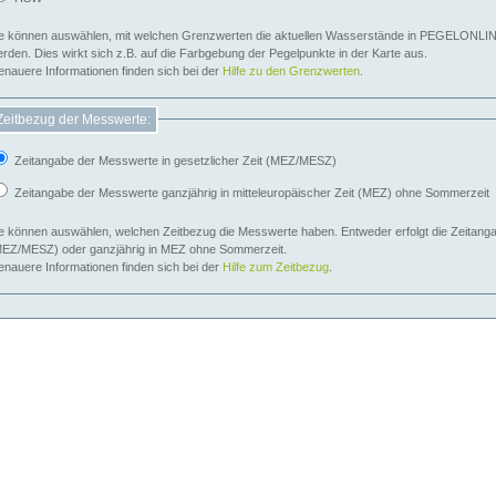
e können auswählen, mit welchen Grenzwerten die aktuellen Wasserstände in PEGELONLIN
werden. Dies wirkt sich z.B. auf die Farbgebung der Pegelpunkte in der Karte aus.
nauere Informationen finden sich bei der
Hilfe zu den Grenzwerten
.
Zeitbezug der Messwerte:
Zeitangabe der Messwerte in gesetzlicher Zeit (MEZ/MESZ)
Zeitangabe der Messwerte ganzjährig in mitteleuropäischer Zeit (MEZ) ohne Sommerzeit
e können auswählen, welchen Zeitbezug die Messwerte haben. Entweder erfolgt die Zeitangab
EZ/MESZ) oder ganzjährig in MEZ ohne Sommerzeit.
nauere Informationen finden sich bei der
Hilfe zum Zeitbezug
.