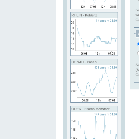
Si
RHEIN - Koblenz
Ge
DONAU - Passau
Si
(M
Ge
ODER - Eisenhüttenstadt