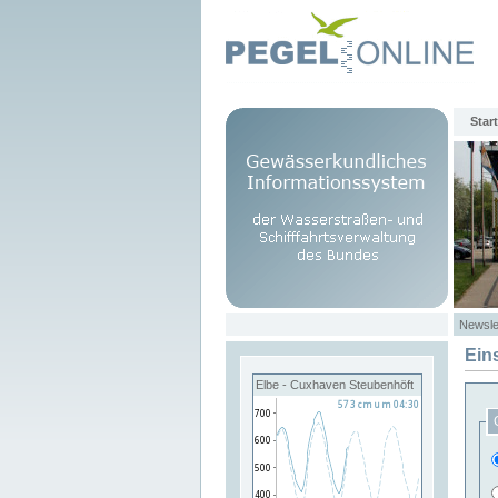
Start
Newsle
Ein
Elbe - Cuxhaven Steubenhöft