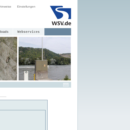
hinweise
Einstellungen
loads
Webservices