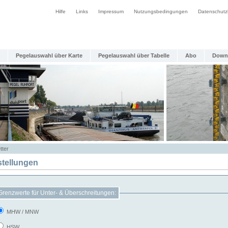
Hilfe
Links
Impressum
Nutzungsbedingungen
Datenschutz
Pegelauswahl über Karte
Pegelauswahl über Tabelle
Abo
Down
tter
stellungen
Grenzwerte für Unter- & Überschreitungen:
MHW / MNW
HSW