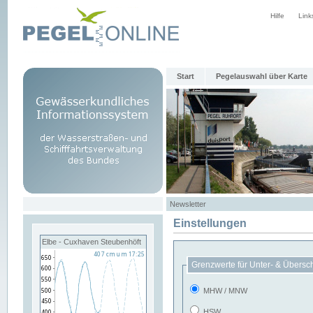
Hilfe
Link
Start
Pegelauswahl über Karte
Newsletter
Einstellungen
Elbe - Cuxhaven Steubenhöft
Grenzwerte für Unter- & Übersc
MHW / MNW
HSW