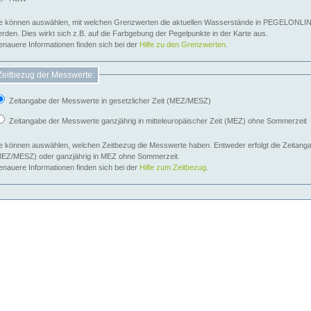
e können auswählen, mit welchen Grenzwerten die aktuellen Wasserstände in PEGELONLIN
werden. Dies wirkt sich z.B. auf die Farbgebung der Pegelpunkte in der Karte aus.
nauere Informationen finden sich bei der
Hilfe zu den Grenzwerten
.
Zeitbezug der Messwerte:
Zeitangabe der Messwerte in gesetzlicher Zeit (MEZ/MESZ)
Zeitangabe der Messwerte ganzjährig in mitteleuropäischer Zeit (MEZ) ohne Sommerzeit
e können auswählen, welchen Zeitbezug die Messwerte haben. Entweder erfolgt die Zeitangab
EZ/MESZ) oder ganzjährig in MEZ ohne Sommerzeit.
nauere Informationen finden sich bei der
Hilfe zum Zeitbezug
.