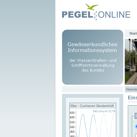
Start
Newsle
Ein
Elbe - Cuxhaven Steubenhöft