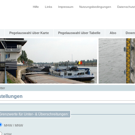
Hilfe
Links
Impressum
Nutzungsbedingungen
Datenschutz
Pegelauswahl über Karte
Pegelauswahl über Tabelle
Abo
Down
tter
stellungen
Grenzwerte für Unter- & Überschreitungen:
MHW / MNW
HSW