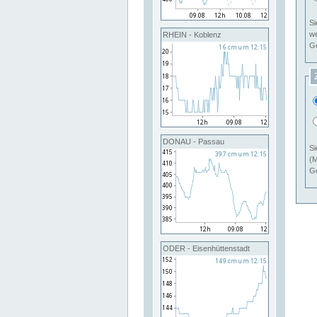
Si
RHEIN - Koblenz
Ge
DONAU - Passau
Si
(M
Ge
ODER - Eisenhüttenstadt