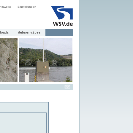
hinweise
Einstellungen
loads
Webservices