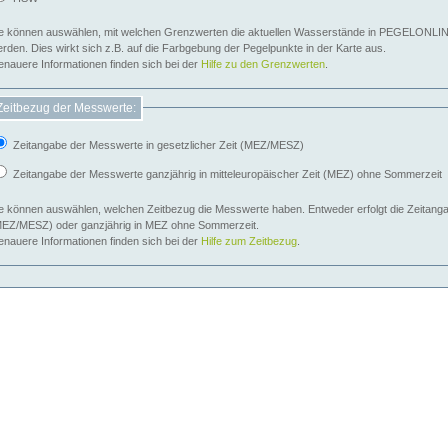
e können auswählen, mit welchen Grenzwerten die aktuellen Wasserstände in PEGELONLIN
werden. Dies wirkt sich z.B. auf die Farbgebung der Pegelpunkte in der Karte aus.
nauere Informationen finden sich bei der
Hilfe zu den Grenzwerten
.
Zeitbezug der Messwerte:
Zeitangabe der Messwerte in gesetzlicher Zeit (MEZ/MESZ)
Zeitangabe der Messwerte ganzjährig in mitteleuropäischer Zeit (MEZ) ohne Sommerzeit
e können auswählen, welchen Zeitbezug die Messwerte haben. Entweder erfolgt die Zeitangab
EZ/MESZ) oder ganzjährig in MEZ ohne Sommerzeit.
nauere Informationen finden sich bei der
Hilfe zum Zeitbezug
.