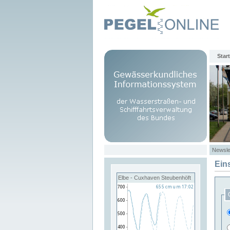
Start
Newsle
Ein
Elbe - Cuxhaven Steubenhöft