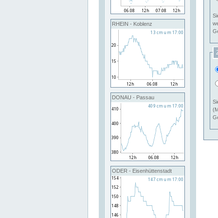
Si
RHEIN - Koblenz
Ge
DONAU - Passau
Si
(M
Ge
ODER - Eisenhüttenstadt