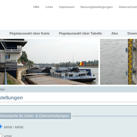
Hilfe
Links
Impressum
Nutzungsbedingungen
Datenschutz
Pegelauswahl über Karte
Pegelauswahl über Tabelle
Abo
Down
tter
stellungen
Grenzwerte für Unter- & Überschreitungen:
MHW / MNW
HSW