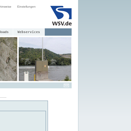
hinweise
Einstellungen
loads
Webservices