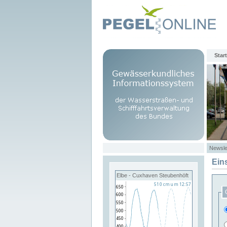
Start
Newsle
Ein
Elbe - Cuxhaven Steubenhöft