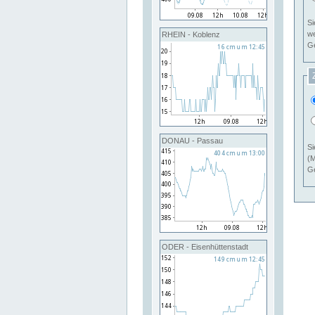
Si
RHEIN - Koblenz
Ge
DONAU - Passau
Si
(M
Ge
ODER - Eisenhüttenstadt