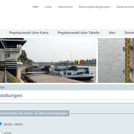
Hilfe
Links
Impressum
Nutzungsbedingungen
Datenschutz
Pegelauswahl über Karte
Pegelauswahl über Tabelle
Abo
Down
tter
stellungen
Grenzwerte für Unter- & Überschreitungen:
MHW / MNW
HSW