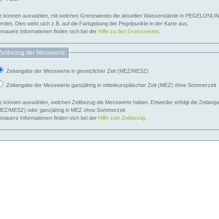
e können auswählen, mit welchen Grenzwerten die aktuellen Wasserstände in PEGELONLIN
werden. Dies wirkt sich z.B. auf die Farbgebung der Pegelpunkte in der Karte aus.
nauere Informationen finden sich bei der
Hilfe zu den Grenzwerten
.
Zeitbezug der Messwerte:
Zeitangabe der Messwerte in gesetzlicher Zeit (MEZ/MESZ)
Zeitangabe der Messwerte ganzjährig in mitteleuropäischer Zeit (MEZ) ohne Sommerzeit
e können auswählen, welchen Zeitbezug die Messwerte haben. Entweder erfolgt die Zeitangab
EZ/MESZ) oder ganzjährig in MEZ ohne Sommerzeit.
nauere Informationen finden sich bei der
Hilfe zum Zeitbezug
.