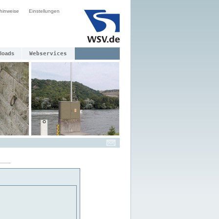
hinweise
Einstellungen
loads
Webservices