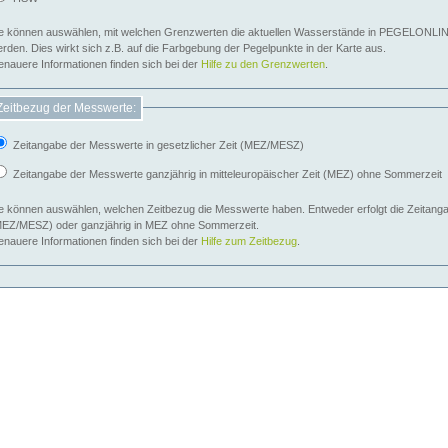
e können auswählen, mit welchen Grenzwerten die aktuellen Wasserstände in PEGELONLIN
werden. Dies wirkt sich z.B. auf die Farbgebung der Pegelpunkte in der Karte aus.
nauere Informationen finden sich bei der
Hilfe zu den Grenzwerten
.
Zeitbezug der Messwerte:
Zeitangabe der Messwerte in gesetzlicher Zeit (MEZ/MESZ)
Zeitangabe der Messwerte ganzjährig in mitteleuropäischer Zeit (MEZ) ohne Sommerzeit
e können auswählen, welchen Zeitbezug die Messwerte haben. Entweder erfolgt die Zeitangab
EZ/MESZ) oder ganzjährig in MEZ ohne Sommerzeit.
nauere Informationen finden sich bei der
Hilfe zum Zeitbezug
.