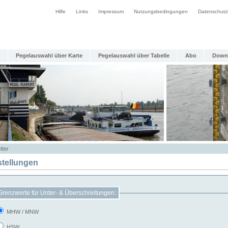
Hilfe
Links
Impressum
Nutzungsbedingungen
Datenschutz
Pegelauswahl über Karte
Pegelauswahl über Tabelle
Abo
Down
tter
stellungen
Grenzwerte für Unter- & Überschreitungen:
MHW / MNW
HSW