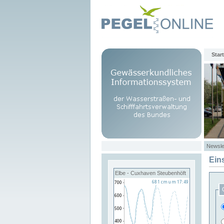
Start
Newsle
Ein
Elbe - Cuxhaven Steubenhöft