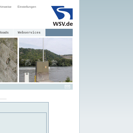
hinweise
Einstellungen
loads
Webservices