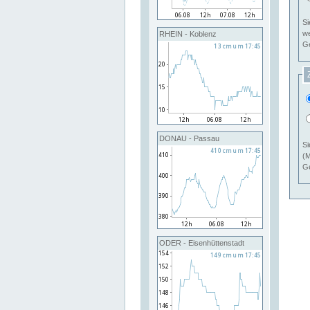
Si
RHEIN - Koblenz
Ge
DONAU - Passau
Si
(M
Ge
ODER - Eisenhüttenstadt