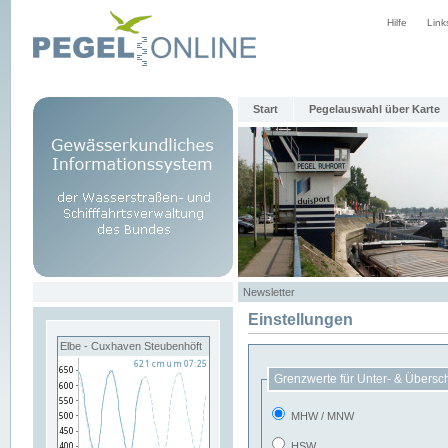
Hilfe
Link
Start
Pegelauswahl über Karte
Newsletter
Einstellungen
Elbe - Cuxhaven Steubenhöft
Grenzwerte für Unter- & Übersc
MHW / MNW
HSW