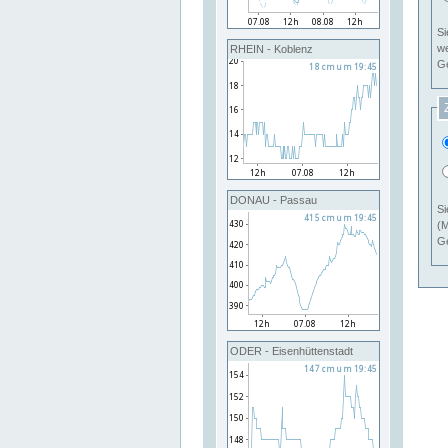
Si
RHEIN - Koblenz
Ge
DONAU - Passau
Si
(M
Ge
ODER - Eisenhüttenstadt