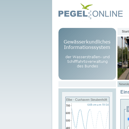
Start
Newsle
Ein
Elbe - Cuxhaven Steubenhöft