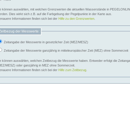
e können auswählen, mit welchen Grenzwerten die aktuellen Wasserstände in PEGELONLIN
werden. Dies wirkt sich z.B. auf die Farbgebung der Pegelpunkte in der Karte aus.
nauere Informationen finden sich bei der
Hilfe zu den Grenzwerten
.
Zeitbezug der Messwerte:
Zeitangabe der Messwerte in gesetzlicher Zeit (MEZ/MESZ)
Zeitangabe der Messwerte ganzjährig in mitteleuropäischer Zeit (MEZ) ohne Sommerzeit
e können auswählen, welchen Zeitbezug die Messwerte haben. Entweder erfolgt die Zeitangab
EZ/MESZ) oder ganzjährig in MEZ ohne Sommerzeit.
nauere Informationen finden sich bei der
Hilfe zum Zeitbezug
.