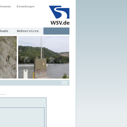
hinweise
Einstellungen
loads
Webservices