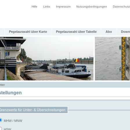
Hilfe
Links
Impressum
Nutzungsbedingungen
Datenschutz
Pegelauswahl über Karte
Pegelauswahl über Tabelle
Abo
Down
tter
stellungen
Grenzwerte für Unter- & Überschreitungen:
MHW / MNW
HSW