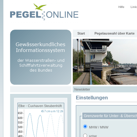
Hilfe
Link
Start
Pegelauswahl über Karte
Newsletter
Einstellungen
Elbe - Cuxhaven Steubenhöft
Grenzwerte für Unter- & Übersc
MHW / MNW
HSW