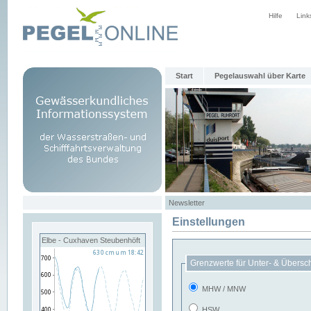
Hilfe
Link
Start
Pegelauswahl über Karte
Newsletter
Einstellungen
Elbe - Cuxhaven Steubenhöft
Grenzwerte für Unter- & Übersc
MHW / MNW
HSW