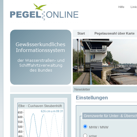
Hilfe
Link
Start
Pegelauswahl über Karte
Newsletter
Einstellungen
Elbe - Cuxhaven Steubenhöft
Grenzwerte für Unter- & Übersc
MHW / MNW
HSW