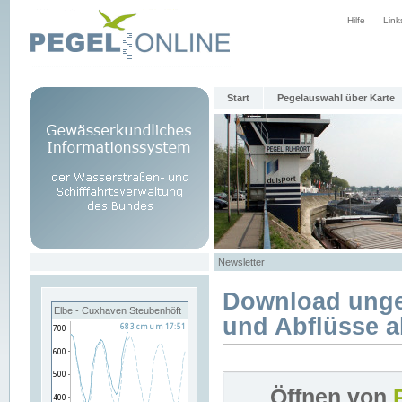
Hilfe
Link
Start
Pegelauswahl über Karte
Newsletter
Download unge
Elbe - Cuxhaven Steubenhöft
und Abflüsse a
Öffnen von