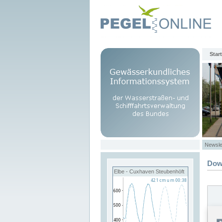
Start
Newsle
Dow
Elbe - Cuxhaven Steubenhöft