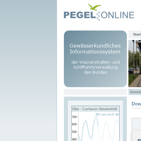
Start
Newsle
Dow
Elbe - Cuxhaven Steubenhöft