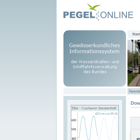
Start
Newsle
Dow
Elbe - Cuxhaven Steubenhöft