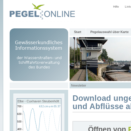
Hilfe
Link
Start
Pegelauswahl über Karte
Newsletter
Download unge
Elbe - Cuxhaven Steubenhöft
und Abflüsse a
Öffnen von