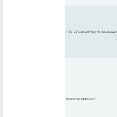
NSC_JOr0zbowdfkqgskdxhlvsebttsws
pegelonline.limitrelation