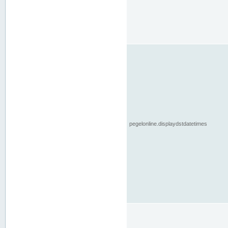
pegelonline.displaydstdatetimes