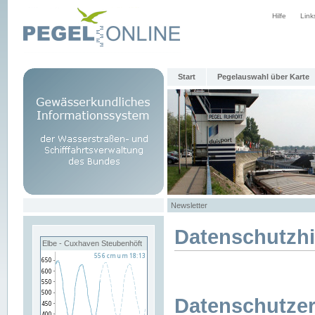
Hilfe
Link
Start
Pegelauswahl über Karte
Newsletter
Datenschutzh
Elbe - Cuxhaven Steubenhöft
Datenschutzer