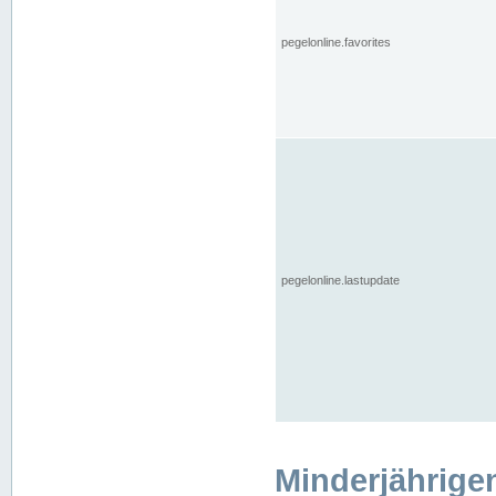
pegelonline.favorites
pegelonline.lastupdate
Minderjährige