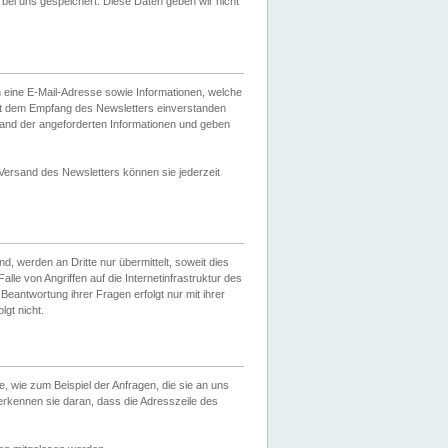
ei uns gespeichert. Diese Daten geben wir nicht
 eine E-Mail-Adresse sowie Informationen, welche
it dem Empfang des Newsletters einverstanden
sand der angeforderten Informationen und geben
 Versand des Newsletters können sie jederzeit
, werden an Dritte nur übermittelt, soweit dies
lle von Angriffen auf die Internetinfrastruktur des
Beantwortung ihrer Fragen erfolgt nur mit ihrer
gt nicht.
, wie zum Beispiel der Anfragen, die sie an uns
erkennen sie daran, dass die Adresszeile des