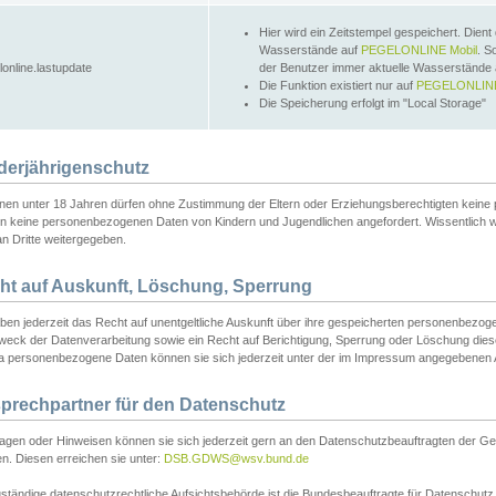
Hier wird ein Zeitstempel gespeichert. Dient
Wasserstände auf
PEGELONLINE Mobil
. S
lonline.lastupdate
der Benutzer immer aktuelle Wasserstände
Die Funktion existiert nur auf
PEGELONLINE
Die Speicherung erfolgt im "Local Storage"
derjährigenschutz
nen unter 18 Jahren dürfen ohne Zustimmung der Eltern oder Erziehungsberechtigten keine
n keine personenbezogenen Daten von Kindern und Jugendlichen angefordert. Wissentlich 
an Dritte weitergegeben.
ht auf Auskunft, Löschung, Sperrung
aben jederzeit das Recht auf unentgeltliche Auskunft über ihre gespeicherten personenbez
weck der Datenverarbeitung sowie ein Recht auf Berichtigung, Sperrung oder Löschung dies
 personenbezogene Daten können sie sich jederzeit unter der im Impressum angegebenen
prechpartner für den Datenschutz
ragen oder Hinweisen können sie sich jederzeit gern an den Datenschutzbeauftragten der Ge
n. Diesen erreichen sie unter:
DSB.GDWS@wsv.bund.de
ständige datenschutzrechtliche Aufsichtsbehörde ist die Bundesbeauftragte für Datenschutz u