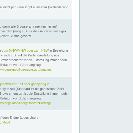
it nicht per JavaScript auslesbar (Verhinderung
, damit alle Browseranfragen immer auf
erden (nötig z.B. für die Ganglinienanzeige)
n einer Stunde gesetzt
te
zum MNW/MHW oder zum HSW
in Beziehung
t sich z.B. auf die Kartendarstellung aus.
Browserneustart ist die Einstellung immer noch
llsdatum von 1 Jahr angelegt.
ww.pegelmobil.de/gast/start#settings
gesetzlicher Zeit oder ganzjährig in
eigen soll (Standard ist die gesetzliche Zeit).
Browserneustart ist die Einstellung immer noch
llsdatum von 1 Jahr angelegt.
ww.pegelmobil.de/gast/start#settings
auf dem Endgerät des Users
 Mobil