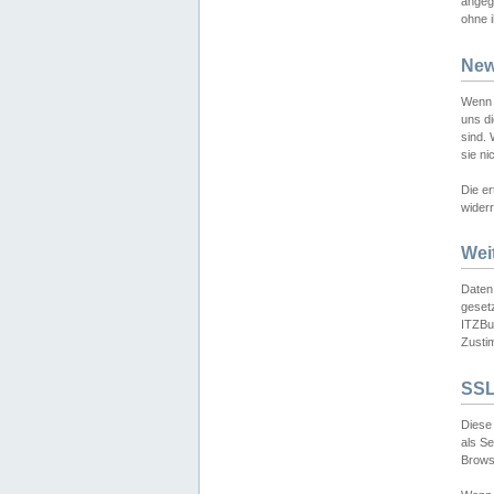
angeg
ohne i
New
Wenn 
uns d
sind.
sie ni
Die er
widerr
Wei
Daten,
gesetz
ITZBun
Zusti
SSL
Diese 
als S
Browse