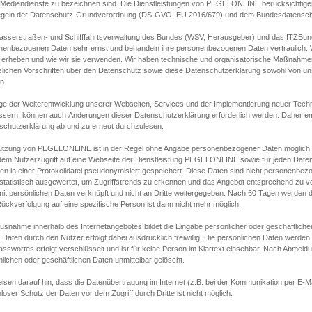
s Mediendienste zu bezeichnen sind. Die Dienstleistungen von PEGELONLINE berücksichtigen
egeln der Datenschutz-Grundverordnung (DS-GVO, EU 2016/679) und dem Bundesdatensc
asserstraßen- und Schifffahrtsverwaltung des Bundes (WSV, Herausgeber) und das ITZBund
nenbezogenen Daten sehr ernst und behandeln ihre personenbezogenen Daten vertraulich. W
 erheben und wie wir sie verwenden. Wir haben technische und organisatorische Maßnahmen g
zlichen Vorschriften über den Datenschutz sowie diese Datenschutzerklärung sowohl von uns
n.
ge der Weiterentwicklung unserer Webseiten, Services und der Implementierung neuer Techn
ssern, können auch Änderungen dieser Datenschutzerklärung erforderlich werden. Daher emp
schutzerklärung ab und zu erneut durchzulesen.
utzung von PEGELONLINE ist in der Regel ohne Angabe personenbezogener Daten möglich.
edem Nutzerzugriff auf eine Webseite der Dienstleistung PEGELONLINE sowie für jeden Dat
en in einer Protokolldatei pseudonymisiert gespeichert. Diese Daten sind nicht personenbez
statistisch ausgewertet, um Zugriffstrends zu erkennen und das Angebot entsprechend zu 
mit persönlichen Daten verknüpft und nicht an Dritte weitergegeben. Nach 60 Tagen werden d
ückverfolgung auf eine spezifische Person ist dann nicht mehr möglich.
Ausnahme innerhalb des Internetangebotes bildet die Eingabe persönlicher oder geschäftlic
 Daten durch den Nutzer erfolgt dabei ausdrücklich freiwillig. Die persönlichen Daten werden
asswortes erfolgt verschlüsselt und ist für keine Person im Klartext einsehbar. Nach Abmel
lichen oder geschäftlichen Daten unmittelbar gelöscht.
isen darauf hin, dass die Datenübertragung im Internet (z.B. bei der Kommunikation per E-Ma
loser Schutz der Daten vor dem Zugriff durch Dritte ist nicht möglich.