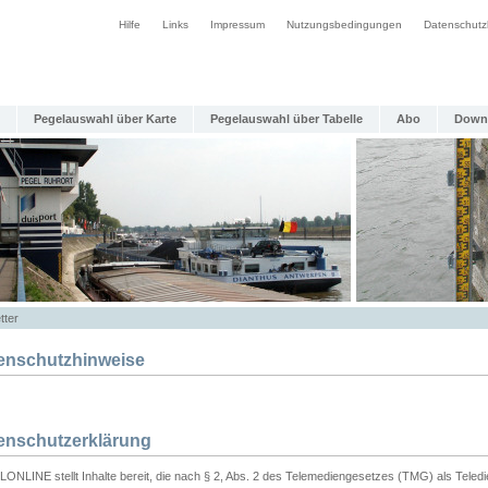
Hilfe
Links
Impressum
Nutzungsbedingungen
Datenschutz
Pegelauswahl über Karte
Pegelauswahl über Tabelle
Abo
Down
tter
enschutzhinweise
enschutzerklärung
ONLINE stellt Inhalte bereit, die nach § 2, Abs. 2 des Telemediengesetzes (TMG) als Teled