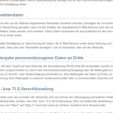
ebenen Kontaktdaten zwecks Bearbeitung der Anfrage und für den Fall von Anschlussfragen b
hre Einwilligung weiter.
sletterdaten
sie den auf der Website angebotenen Newsletter beziehen möchten, benötigen wir von Ihnen
ie Überprüfung gestatten, dass sie der Inhaber der angegebenen E-Mail-Adresse sind und m
 Weitere Daten werden nicht erhoben. Diese Daten verwenden wir ausschließlich für den Ver
cht an Dritte weiter.
teilte Einwilligung zur Speicherung der Daten, der E-Mail-Adresse sowie deren Nutzung zum
ufen, etwa über den "Newsletter kündigen"-Link im Newsletter oder auf der Webseite.
tergabe personenbezogener Daten an Dritte
 die beim Zugriff auf eine Webseite der Dienstleistung PEGELONLINE protokolliert worden sind
lich vorgeschrieben ist, durch eine Gerichtsentscheidung festgelegt oder die Weitergabe im Fa
d zur Rechts- oder Strafverfolgung erforderlich ist. Eine Weitergabe der Daten an Dritte zur 
mmung. Eine Weitergabe zu anderen nichtkommerziellen oder zu kommerziellen Zwecken erfol
- bzw. TLS-Verschlüsselung
Seite nutzt aus Gründen der Sicherheit und zum Schutz der Übertragung vertraulicher Inhalte
eitenbetreiber senden, eine SSL- bzw. TLS-Verschlüsselung. Eine verschlüsselte Verbindung 
rs von "http://" auf "https://" wechselt sowie am Schloss-Symbol in ihrer Browserzeile.