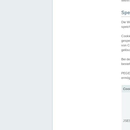
Wenn d
Spe
Die W
speic
Cooki
gespe
von C
gelös
Bei d
beste
PEGEL
ermögl
Coo
JSE