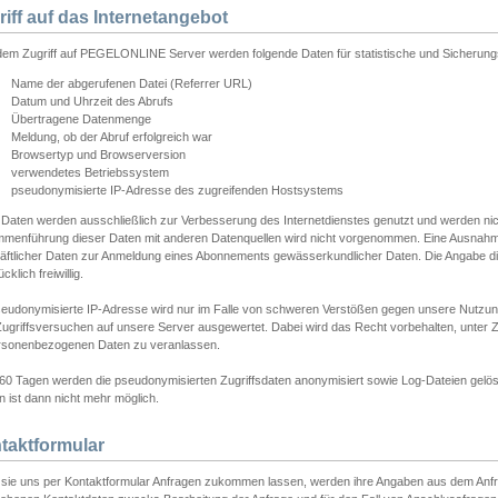
riff auf das Internetangebot
edem Zugriff auf PEGELONLINE Server werden folgende Daten für statistische und Sicherun
Name der abgerufenen Datei (Referrer URL)
Datum und Uhrzeit des Abrufs
Übertragene Datenmenge
Meldung, ob der Abruf erfolgreich war
Browsertyp und Browserversion
verwendetes Betriebssystem
pseudonymisierte IP-Adresse des zugreifenden Hostsystems
 Daten werden ausschließlich zur Verbesserung des Internetdienstes genutzt und werden ni
menführung dieser Daten mit anderen Datenquellen wird nicht vorgenommen. Eine Ausnahme 
äftlicher Daten zur Anmeldung eines Abonnements gewässerkundlicher Daten. Die Angabe die
cklich freiwillig.
seudonymisierte IP-Adresse wird nur im Falle von schweren Verstößen gegen unsere Nutzun
Zugriffsversuchen auf unsere Server ausgewertet. Dabei wird das Recht vorbehalten, unter Z
rsonenbezogenen Daten zu veranlassen.
60 Tagen werden die pseudonymisierten Zugriffsdaten anonymisiert sowie Log-Dateien gelösc
 ist dann nicht mehr möglich.
taktformular
sie uns per Kontaktformular Anfragen zukommen lassen, werden ihre Angaben aus dem Anfrag