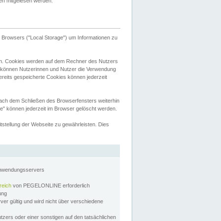
tten mitgelesen werden.
Browsers ("Local Storage") um Informationen zu
n. Cookies werden auf dem Rechner des Nutzers
 können Nutzerinnen und Nutzer die Verwendung
ereits gespeicherte Cookies können jederzeit
nach dem Schließen des Browserfensters weiterhin
e" können jederzeit im Browser gelöscht werden.
stellung der Webseite zu gewährleisten. Dies
Anwendungsservers
reich
von PEGELONLINE erforderlich
zung
rver gültig und wird nicht über verschiedene
utzers oder einer sonstigen auf den tatsächlichen