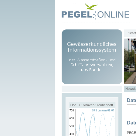
Start
Newsle
Dat
Elbe - Cuxhaven Steubenhöft
Dat
PEGEL