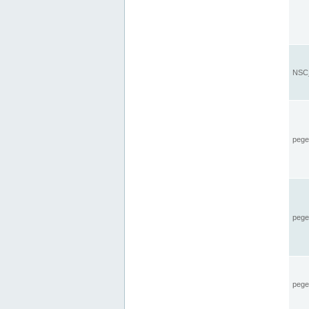
NSC_
pegel
pege
pegel