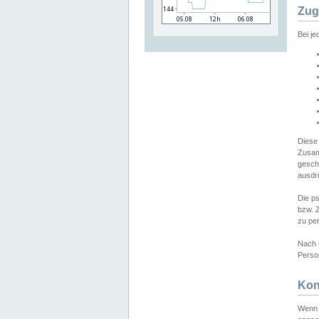
Zug
Bei j
Diese
Zusam
gesch
ausdrü
Die p
bzw. 
zu pe
Nach 
Person
Kon
Wenn 