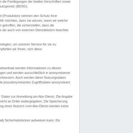
 die Festlegungen der beiden Vorschriften sowie
hutzgesetz (BDSG).
 (Produktion) nehmen den Schutz ihrer
ir möchten, dass sie wissen, wann wir welche
etroffen, die sicherstellen, dass die
 als auch von externen Dienstleistern beachtet
ologien, um unseren Service für sie zu
fehlen wir Ihnen, sich diese
endownload werden Informationen zu diesen
ogen und werden ausschließlich in anonymisierter
verbessern. Auch werden diese Nutzungsdaten
ie pseudonymisierten Zugriffsdaten anonymisiert.
her Daten zur Anmeldung am Abo-Dienst. Die Angabe
 nicht an Dritte weitergegeben. Die Speicherung
dung eines Nutzers vom Abo-Dienst werden seine
il) Sicherheitslücken aufweisen kann. Ein