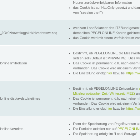
Nutzer zurückverfolgbaren Information
das Cookie ist auf HttpOnly gesetzt und dam
von "session theft")
wird von LoadBalancer des ITZBund gesetzt
JOr0zbowdfkqgskdxhlvsebttswszdq
demselben PEGELONLINE Knoten geleitetet w
das Cookie wird mit einem Verfallsdatum vo
Bestimmt, ob PEGELONLINE die Messwer
setzen soll (Default ist MNW/MHW). Dies wirk
online.limitrelation
Das Cookie ist permanent, d.h. nach einem 
vorhanden. Das Cookie wird mit einem Verfa
Die Einstellung erfolgt
hier
bzw. bei
https://w
Bestimmt, ob PEGELONLINE Zeitpunkte in
Mitteleuropäischer Zeit (Winterzeit, MEZ)
anz
lonline.displaydstdatetimes
Das Cookie ist permanent, d.h. nach einem 
vorhanden. Das Cookie wird mit einem Verfa
Die Einstellung erfolgt
hier
bzw. bei
https://w
Dient der Speicherung von Pegelfavoriten 
online.favorites
Die Funktion existiert nur auf
PEGELONLINE
Die Speicherung erfolgt im "Local Storage"