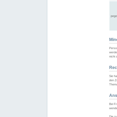
pege
Min
Perso
werde
nicht 
Rec
Sie h
den Z
Thema
Ans
Bei F
wende
Die zu