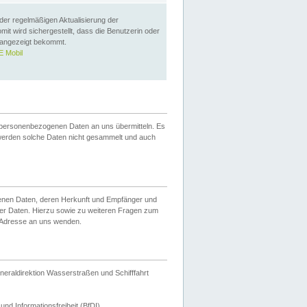
 der regelmäßigen Aktualisierung der
omit wird sichergestellt, dass die Benutzerin oder
 angezeigt bekommt.
 Mobil
 personenbezogenen Daten an uns übermitteln. Es
werden solche Daten nicht gesammelt und auch
ogenen Daten, deren Herkunft und Empfänger und
er Daten. Hierzu sowie zu weiteren Fragen zum
 Adresse an uns wenden.
neraldirektion Wasserstraßen und Schifffahrt
nd Informationsfreiheit (BfDI).