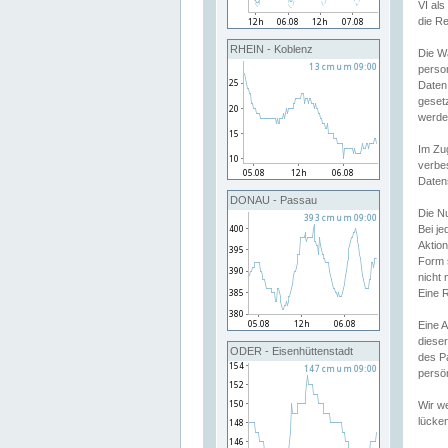
VI al
die R
RHEIN - Koblenz
Die W
perso
Daten
geset
werde
Im Zu
verbe
Daten
DONAU - Passau
Die N
Bei j
Aktion
Form 
nicht 
Eine R
Eine 
dieser
ODER - Eisenhüttenstadt
des P
persön
Wir we
lücken