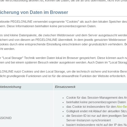
ie Verschlüsselung aktiviert ist, können die Daten, die sie an uns übermitteln, nicht von Dri
icherung von Daten im Browser
ebseite PEGELONLINE verwendet sogenannte "Cookies" als auch den lokalen Speicher des 
hern. Diese Informationen beinhalten keine personenbezogenen Daten.
es sind kleine Datenpakete, die zwischen Webbrowser und dem Server ausgetauscht werde
ichert und von diesem an PEGELONLINE übermittelt. In dem jeweils genutzten Webbrowser
ookies durch eine entsprechende Einstellung einschränken oder grundsätzlich verhindern. B
cht werden.
er "Local Storage" Technik werden Daten lokal im Browser gespeichert. Diese können auch 
hen und bei einem späteren Besuch wieder ausgelesen werden. Auch Daten im "Local Storag
ONLINE nutzt Cookies und den Local Storage, um die technisch sichere und korrekte Bereit
icht grundlegende Funktionen und ist für die einwandfreie Funktion der Website erforderlich.
kiebezeichung
Einsatzzweck
Cookie für das Session-Management des 
beinhaltet keine personenbezogenen Daten
das Cookie ist insbesondere für den
Abo-Be
Gültigkeit endet mit Ablauf der aktuellen Sit
die Session-ID ist nur auf dem jeweiligen Se
SSIONID
Server-Instanzen synchronisiert
basiert insbesondere nicht auf der IP des N