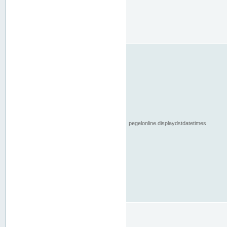
pegelonline.displaydstdatetimes