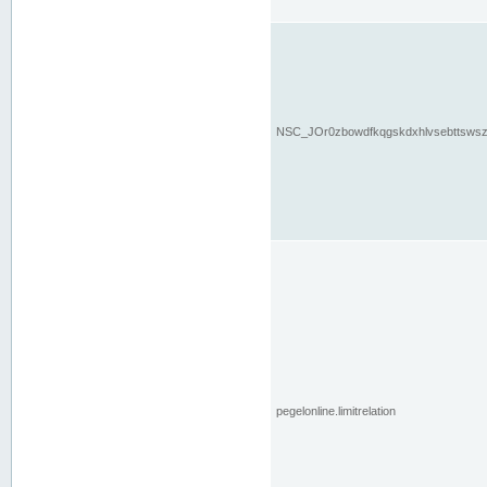
NSC_JOr0zbowdfkqgskdxhlvsebttsws
pegelonline.limitrelation