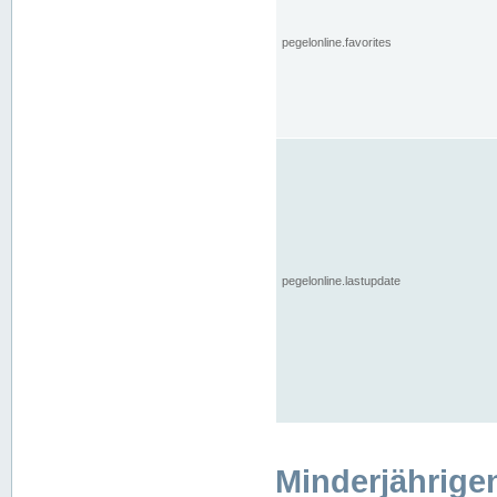
pegelonline.favorites
pegelonline.lastupdate
Minderjährige