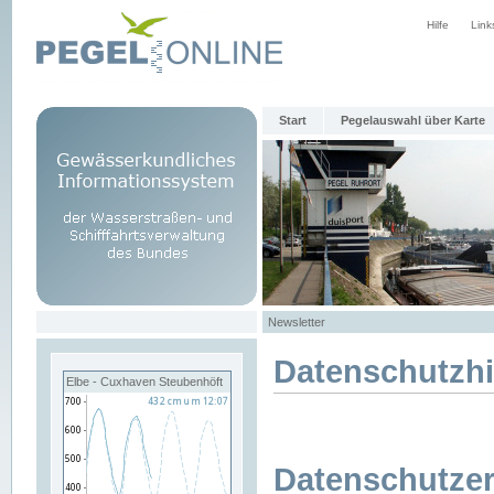
Hilfe
Link
Start
Pegelauswahl über Karte
Newsletter
Datenschutzh
Elbe - Cuxhaven Steubenhöft
Datenschutzer